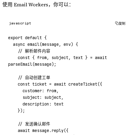
使用 Email Workers，你可以：
javascript
复制
export
 default
 {
  async
 email
(
message
, 
env
) {
    // 解析邮件内容
    const
 { 
from
, 
subject
, 
text
 } 
=
 await
parseEmail
(message);
    // 自动创建工单
    const
 ticket
 =
 await
 createTicket
({
      customer: from,
      subject: subject,
      description: text
    });
    // 发送确认邮件
    await
 message.
reply
({